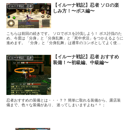
【イルーナ戦記】忍者 ソロの楽
イルーナ戦記 忍者
しみ方！〜ボス編〜
こちらは前回の続きです。 ソロでボスを討伐しよう！ ボス討伐のた
め、今度は「分身」と「分身乱舞」と「死中求活」をつかえるように
進めます。 「分身」と「分身乱舞」は通常のコンボとしてよく使わ
れています。 さらに「死中求活」をコンボに含め、攻撃...
【イルーナ戦記】忍者 おすすめ
イルーナ戦記 忍者
装備！〜初級編、中級編〜
忍者おすすめの装備とは・・・？？ 簡単に取れる装備から、露店装
備まで、色々な装備があり、 迷ってしまいますよね＾＾；