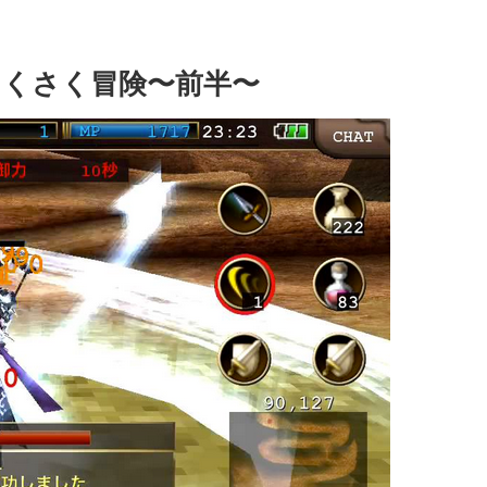
さくさく冒険〜前半〜