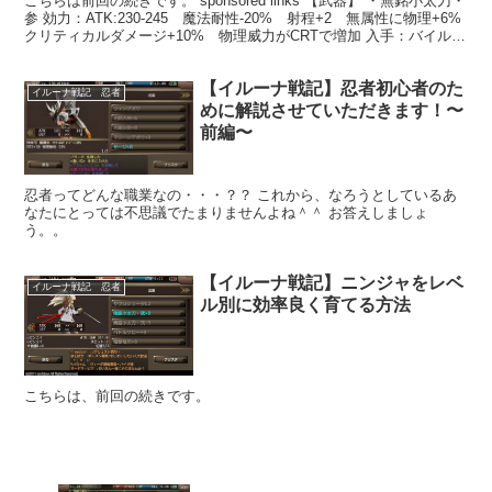
こちらは前回の続きです。 sponsored links 【武器】 ・無銘小太刀・
参 効力：ATK:230-245 魔法耐性-20% 射程+2 無属性に物理+6%
クリティカルダメージ+10% 物理威力がCRTで増加 入手：バイルー
ン地下街...
【イルーナ戦記】忍者初心者のた
イルーナ戦記 忍者
めに解説させていただきます！〜
前編〜
忍者ってどんな職業なの・・・？？ これから、なろうとしているあ
なたにとっては不思議でたまりませんよね＾＾ お答えしましょ
う。。
【イルーナ戦記】ニンジャをレベ
イルーナ戦記 忍者
ル別に効率良く育てる方法
こちらは、前回の続きです。