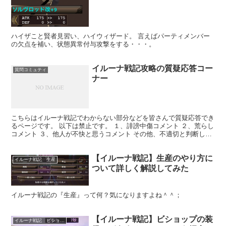
ハイザこと賢者見習い、ハイウィザード。 言えばパーティメンバー
の欠点を補い、状態異常付与攻撃をする・・・。
イルーナ戦記攻略の質疑応答コー
質問コミュティ
ナー
こちらはイルーナ戦記でわからない部分などを皆さんで質疑応答でき
るページです。 以下は禁止です。 １、誹謗中傷コメント ２、荒らし
コメント ３、他人が不快と思うコメント その他、不適切と判断した
ら削除します。 また、本ページで発生した全てに関...
【イルーナ戦記】生産のやり方に
イルーナ戦記 生産
ついて詳しく解説してみた
イルーナ戦記の『生産』って何？気になりますよね＾＾；
【イルーナ戦記】ビショップの装
イルーナ戦記 ビショップ